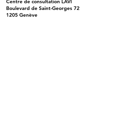
Centre de consultation LAVI
Boulevard de Saint-Georges 72
1205 Genève
022 320 01 02
Du lundi au vendredi de 9h à 12h30 et
de 13h30 à 17h.
Consultations uniquement sur rendez-
vous.​​​