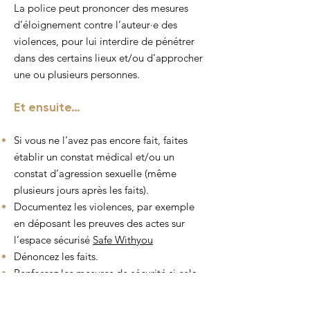
La police peut prononcer des mesures
d’éloignement contre l’auteur·e des
violences, pour lui interdire de pénétrer
dans des certains lieux et/ou d’approcher
une ou plusieurs personnes.
Et ensuite…
Si vous ne l’avez pas encore fait, faites
établir un constat médical et/ou un
constat d’agression sexuelle (même
plusieurs jours après les faits).
Documentez les violences, par exemple
en déposant les preuves des actes sur
l’espace sécurisé
Safe Withyou
Dénoncez les faits.
Renforcez les mesures de sécurité si cela
vous semble utile (faites-vous
accompagner par un·e
proche lors de vos